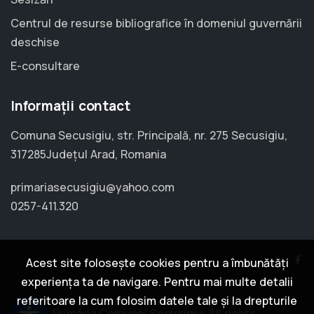
Centrul de resurse bibliografice în domeniul guvernării
deschise
E-consultare
Informații contact
Comuna Secusigiu, str. Principală, nr. 275 Secusigiu,
317285Județul Arad, Romania
primariasecusigiu@yahoo.com
0257-411.320
Acest site folosește cookies pentru a îmbunătăți
experiența ta de navigare. Pentru mai multe detalii
referitoare la cum folosim datele tale și la drepturile
© 2024 Primăria Comunei Secusigiu. All rights