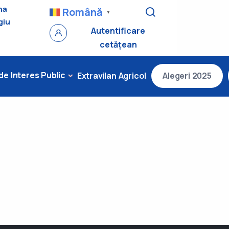
na
Română
▼
giu
Autentificare
cetățean
 de Interes Public
Extravilan Agricol
Alegeri 2025