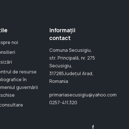
ile
Informații
contact
spre noi
Comuna Secusigiu,
nsilieri
str. Principală, nr. 275
sizări
Secusigiu,
ntrul de resurse
317285Județul Arad,
bliografice în
Romania
meniul guvernării
primariasecusigiu@yahoo.com
schise
0257-411.320
consultare