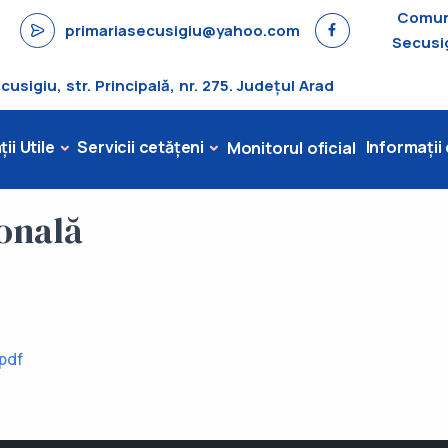
Comu
primariasecusigiu@yahoo.com
Secusi
sigiu, str. Principală, nr. 275. Județul Arad
ii Utile
Servicii cetățeni
Informații
Monitorul oficial
onală
pdf