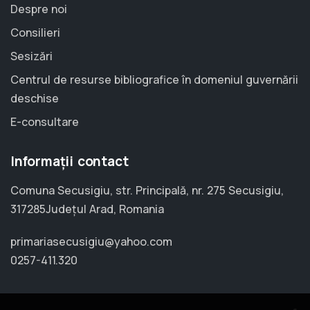
Despre noi
Consilieri
Sesizări
Centrul de resurse bibliografice în domeniul guvernării
deschise
E-consultare
Informații contact
Comuna Secusigiu, str. Principală, nr. 275 Secusigiu,
317285Județul Arad, Romania
primariasecusigiu@yahoo.com
0257-411.320