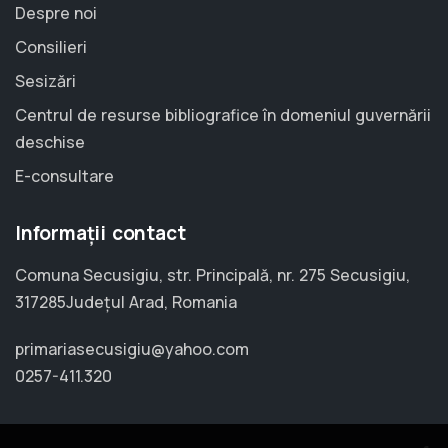
Despre noi
Consilieri
Sesizări
Centrul de resurse bibliografice în domeniul guvernării
deschise
E-consultare
Informații contact
Comuna Secusigiu, str. Principală, nr. 275 Secusigiu,
317285Județul Arad, Romania
primariasecusigiu@yahoo.com
0257-411.320