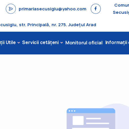
Comu
primariasecusigiu@yahoo.com
Secusi
sigiu, str. Principală, nr. 275. Județul Arad
ii Utile
Servicii cetățeni
Informații
Monitorul oficial