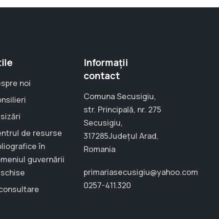
ile
Informații
contact
spre noi
Comuna Secusigiu,
nsilieri
str. Principală, nr. 275
sizări
Secusigiu,
ntrul de resurse
317285Județul Arad,
bliografice în
Romania
meniul guvernării
primariasecusigiu@yahoo.com
schise
0257-411.320
consultare