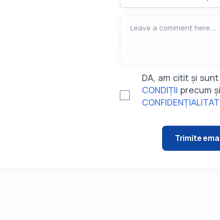
Leave a comment here...
DA, am citit și su
CONDIȚII
precum ș
CONFIDENȚIALITA
Trimite emai