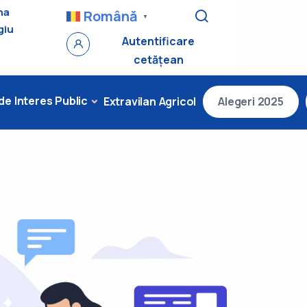
na
Română
▼
giu
Autentificare
cetățean
 de Interes Public
Extravilan Agricol
Alegeri 2025