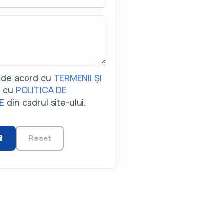
nt de acord cu
TERMENII ȘI
i cu
POLITICA DE
TE
din cadrul site-ului.
l
Reset