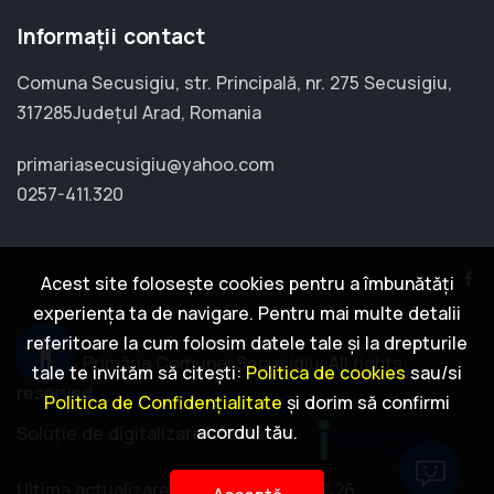
Informații contact
Comuna Secusigiu, str. Principală, nr. 275 Secusigiu,
317285Județul Arad, Romania
primariasecusigiu@yahoo.com
0257-411.320
Acest site folosește cookies pentru a îmbunătăți
experiența ta de navigare. Pentru mai multe detalii
referitoare la cum folosim datele tale și la drepturile
accessibility
© 2024 Primăria Comunei Secusigiu. All rights
tale te invităm să citești:
Politica de cookies
sau/si
reserved.
Politica de Confidențialitate
și dorim să confirmi
acordul tău.
Soluție de digitalizare oferită de
Ultima actualizare: 2026-07-24 09:01:26