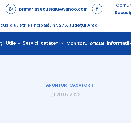
Comu
primariasecusigiu@yahoo.com
Secusi
sigiu, str. Principală, nr. 275. Județul Arad
ii Utile
Servicii cetățeni
Informații
Monitorul oficial
ANUNTURI CASATORII
20.07.2022