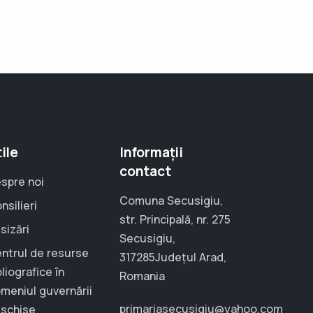
ile
Informații
contact
spre noi
Comuna Secusigiu,
nsilieri
str. Principală, nr. 275
sizări
Secusigiu,
ntrul de resurse
317285Județul Arad,
bliografice în
Romania
meniul guvernării
primariasecusigiu@yahoo.com
schise