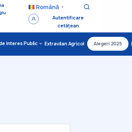
na
Română
▼
giu
Autentificare
cetățean
 de Interes Public
Extravilan Agricol
Alegeri 2025