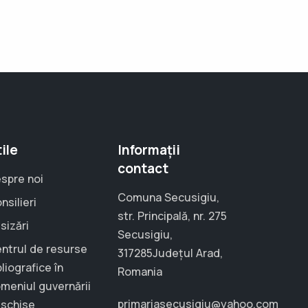
ile
Informații
contact
spre noi
Comuna Secusigiu,
nsilieri
str. Principală, nr. 275
sizări
Secusigiu,
ntrul de resurse
317285Județul Arad,
bliografice în
Romania
meniul guvernării
primariasecusigiu@yahoo.com
schise