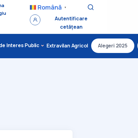
na
Română
▼
giu
Autentificare
cetățean
 de Interes Public
Extravilan Agricol
Alegeri 2025