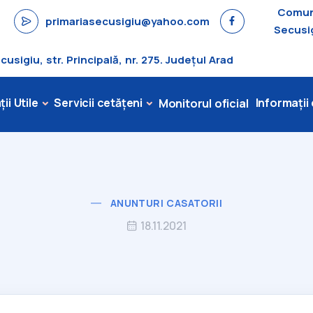
Comu
primariasecusigiu@yahoo.com
Secusi
sigiu, str. Principală, nr. 275. Județul Arad
ii Utile
Servicii cetățeni
Informații
Monitorul oficial
ANUNTURI CASATORII
18.11.2021