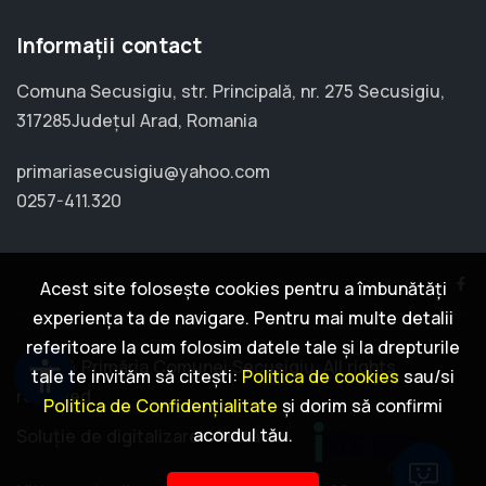
Informații contact
Comuna Secusigiu, str. Principală, nr. 275 Secusigiu,
317285Județul Arad, Romania
primariasecusigiu@yahoo.com
0257-411.320
Acest site folosește cookies pentru a îmbunătăți
experiența ta de navigare. Pentru mai multe detalii
referitoare la cum folosim datele tale și la drepturile
© 2024 Primăria Comunei Secusigiu. All rights
accessibility
tale te invităm să citești:
Politica de cookies
sau/si
reserved.
Politica de Confidențialitate
și dorim să confirmi
acordul tău.
Soluție de digitalizare oferită de