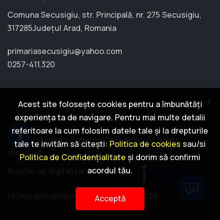
Comuna Secusigiu, str. Principală, nr. 275 Secusigiu,
317285Județul Arad, Romania
primariasecusigiu@yahoo.com
0257-411.320
Acest site folosește cookies pentru a îmbunătăți
experiența ta de navigare. Pentru mai multe detalii
referitoare la cum folosim datele tale și la drepturile
accessibility
© 2024 Primăria Comunei Secusigiu. All rights
tale te invităm să citești:
Politica de cookies
sau/si
reserved.
Politica de Confidențialitate
și dorim să confirmi
acordul tău.
Soluție de digitalizare oferită de
Ultima actualizare: 2026-07-24 09:01:26
Acceptă