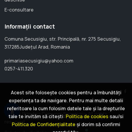
E-consultare
Informații contact
Comuna Secusigiu, str. Principală, nr. 275 Secusigiu,
317285Județul Arad, Romania
primariasecusigiu@yahoo.com
0257-411.320
Acest site folosește cookies pentru a îmbunătăți
experiența ta de navigare. Pentru mai multe detalii
accessibility
referitoare la cum folosim datele tale și la drepturile
© 2024 Primăria Comunei Secusigiu. All rights
tale te invităm să citești:
Politica de cookies
sau/si
reserved.
Politica de Confidențialitate
și dorim să confirmi