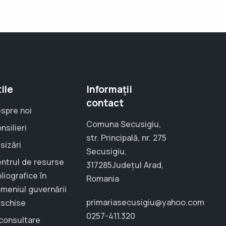
ile
Informații
contact
spre noi
Comuna Secusigiu,
nsilieri
str. Principală, nr. 275
sizări
Secusigiu,
ntrul de resurse
317285Județul Arad,
bliografice în
Romania
meniul guvernării
primariasecusigiu@yahoo.com
schise
0257-411.320
consultare