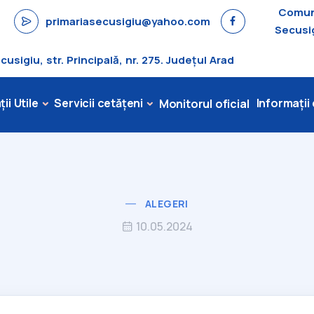
Comu
primariasecusigiu@yahoo.com
Secusi
sigiu, str. Principală, nr. 275. Județul Arad
ii Utile
Servicii cetățeni
Informații
Monitorul oficial
ALEGERI
10.05.2024