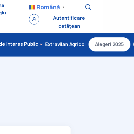
na
Română
▼
giu
Autentificare
cetățean
 de Interes Public
Extravilan Agricol
Alegeri 2025