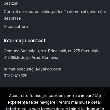
Sesizări
Centrul de resurse bibliografice în domeniul guvernării
deschise
E-consultare
Informații contact
Comuna Secusigiu, str. Principală, nr. 275 Secusigiu,
317285Județul Arad, Romania
primariasecusigiu@yahoo.com
0257-411.320
Acest site folosește cookies pentru a îmbunătăți
experiența ta de navigare. Pentru mai multe detalii
accessibility
referitoare la cum folosim datele tale și la drepturile