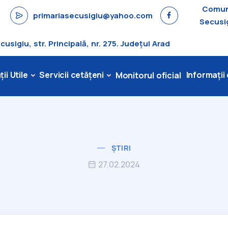
Comu
primariasecusigiu@yahoo.com
Secusi
sigiu, str. Principală, nr. 275. Județul Arad
ii Utile
Servicii cetățeni
Informații
Monitorul oficial
ȘTIRI
27.02.2024