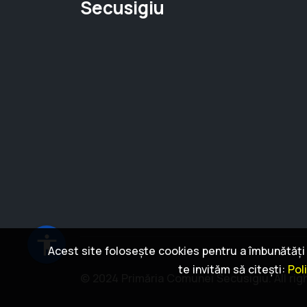
Secusigiu
accessibility
Acest site folosește cookies pentru a îmbunătăți e
te invităm să citești:
Pol
© 2024 Primăria Comunei Secusigiu. All rig