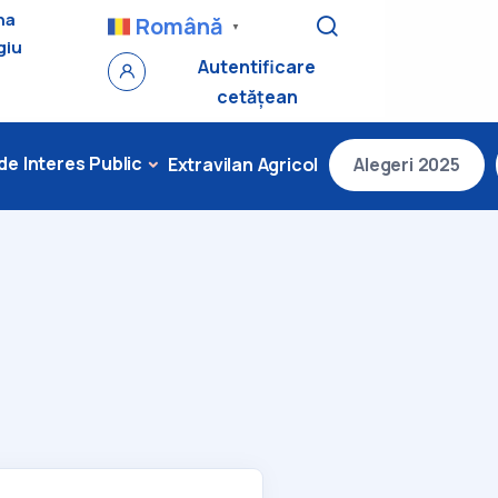
na
Română
▼
giu
Autentificare
cetățean
 de Interes Public
Extravilan Agricol
Alegeri 2025