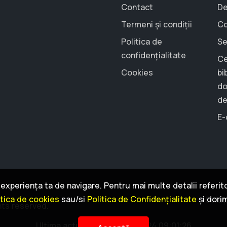
Contact
De
Termeni și condiții
Co
Politica de
Se
confidențialitate
Ce
Cookies
bi
do
de
E-
xperiența ta de navigare. Pentru mai multe detalii referitoa
itica de cookies
sau/si
Politica de Confidențialitate
și dori
Soluț
hts reserved.
Ultima actualizare: 2026-07-24 09:01:26