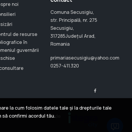
spre noi
Comuna Secusigiu,
nsilieri
str. Principală, nr. 275
sizări
Secusigiu,
ntrul de resurse
317285Județul Arad,
bliografice în
Romania
meniul guvernării
primariasecusigiu@yahoo.com
schise
0257-411.320
consultare
re la cum folosim datele tale și la drepturile tale
m să confirmi acordul tău.
ie de digitalizare oferită de