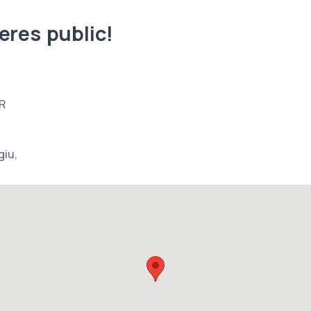
eres public!
R
giu,