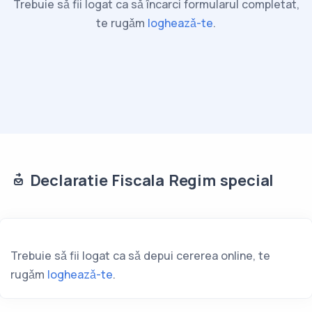
Trebuie sǎ fii logat ca sǎ încarci formularul completat,
te rugǎm
logheazǎ-te
.
Declaratie Fiscala Regim special
Trebuie sǎ fii logat ca sǎ depui cererea online, te
rugǎm
logheazǎ-te
.