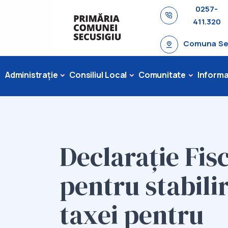
0257-
411.320
Comuna Secu
Administrație
Consiliul Local
Comunitate
Informaț
Declarație Fis
pentru stabili
taxei pentru