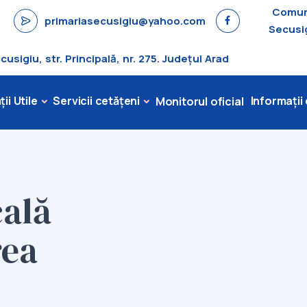
Comu
primariasecusigiu@yahoo.com
Secusi
sigiu, str. Principală, nr. 275. Județul Arad
ii Utile
Servicii cetățeni
Informații
Monitorul oficial
cală
rea