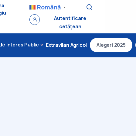
na
Română
▼
giu
Autentificare
cetățean
 de Interes Public
Extravilan Agricol
Alegeri 2025