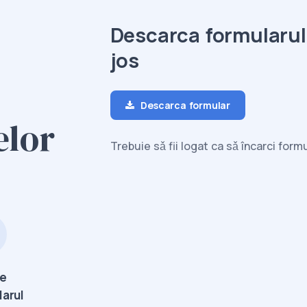
Descarca formularu
jos
Descarca formular
elor
Trebuie sǎ fii logat ca sǎ încarci for
te
larul