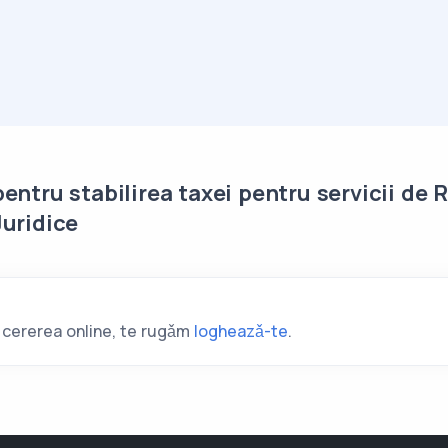
entru stabilirea taxei pentru servicii de 
Juridice
i cererea online, te rugǎm
logheazǎ-te
.