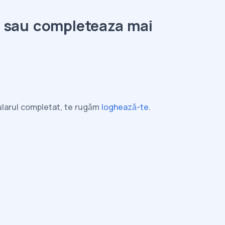
l sau completeaza mai
mularul completat, te rugǎm
logheazǎ-te
.