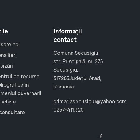
ile
Informații
contact
spre noi
Comuna Secusigiu,
nsilieri
str. Principală, nr. 275
sizări
Secusigiu,
ntrul de resurse
317285Județul Arad,
bliografice în
Romania
meniul guvernării
primariasecusigiu@yahoo.com
schise
0257-411.320
consultare