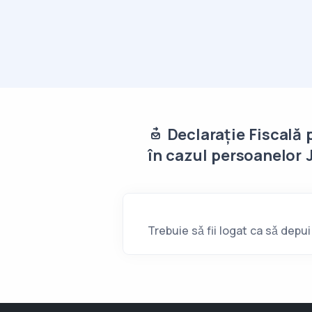
Declarație Fiscală p
în cazul persoanelor 
Trebuie sǎ fii logat ca sǎ depu