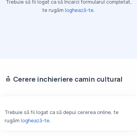
Trebuie sǎ fii logat ca sǎ încarci formularul completat,
te rugǎm
logheazǎ-te
.
Cerere inchieriere camin cultural
Trebuie sǎ fii logat ca sǎ depui cererea online, te
rugǎm
logheazǎ-te
.